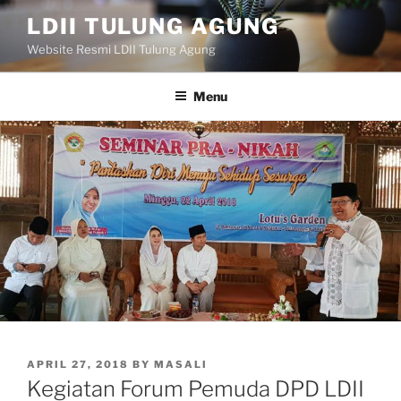
Skip
LDII TULUNG AGUNG
to
Website Resmi LDII Tulung Agung
content
Menu
POSTED
APRIL 27, 2018
BY
MASALI
ON
Kegiatan Forum Pemuda DPD LDII