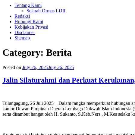
Tentang Kami
Sejarah Ormas LDII
Redaksi
Hubungi Kami
Kebijakan Privasi
Disclaimer
Sitemap
Category:
Berita
Posted on
July 26, 2025
July 26, 2025
Jalin Silaturahmi dan Perkuat Kerukun
Tulungagung, 26 Juli 2025 – Dalam rangka memperkuat hubungan a
kantor Dewan Pimpinan Daerah Lembaga Dakwah Islam Indonesia (DP
serta disambut hangat oleh H. Sukanto, S.Keb.Ners., M.Kes selaku
Kunjungan ini bertujuan untuk mempererat hubungan serta menjalin 