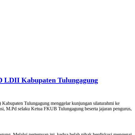
D LDII Kabupaten Tulungagung
 Kabupaten Tulungagung menggelar kunjungan silaturahmi ke
si, M.Pd selaku Ketua FKUB Tulungagung beserta jajaran pengurus,
ung. Melalui pertemuan ini, kedua belah pihak berdiskusi mengenai