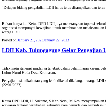
“Delapan bidang pengabdian LDII harus terus disampaikan dan terus
Bukan hanya itu, Ketua DPD LDII juga menerangkan tupoksi seluruh 
organisasi mempunyai kewajiban untuk membuat dan melaksanakan ke
warga LDII.
Posted on
January 21, 2023
January 22, 2023
LDII Kab. Tulungagung Gelar Pengajian U
Tidak ingin generasi mudanya terjebak dalam pelanggaran karena b
Luhur Nurul Huda Desa Kromasan.
Pengajian usia nikah atau yang lebih dikenal dikalangan warga LDII
(22/01/2023)
Ketua DPD LDII, H. Sukanto, S.Kep.Ners., M.Kes. menyampaikan ba
wawasan tentang pernikahan, sehingga para pemuda dan pemudi ini t