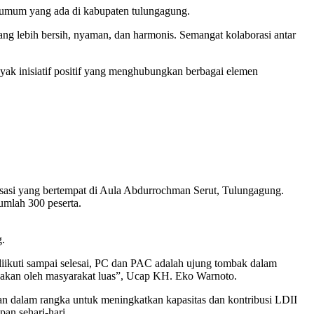
tas umum yang ada di kabupaten tulungagung.
g lebih bersih, nyaman, dan harmonis. Semangat kolaborasi antar
yak inisiatif positif yang menghubungkan berbagai elemen
asi yang bertempat di Aula Abdurrochman Serut, Tulungagung.
mlah 300 peserta.
g.
 diikuti sampai selesai, PC dan PAC adalah ujung tombak dalam
asakan oleh masyarakat luas”, Ucap KH. Eko Warnoto.
n dalam rangka untuk meningkatkan kapasitas dan kontribusi LDII
an sehari-hari.