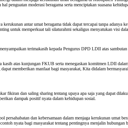
m hal penguatan moderasi beragama serta menciptakan suasana kehidup
ukunan antar umat beragama tidak dapat tercapai tanpa adanya ker
enting untuk memperkuat tali silaturahmi sekaligus menyatukan visi d
menyampaikan terimakasih kepada Pengurus DPD LDII atas sambutan 
ma kasih atas kunjungan FKUB serta menegaskan komitmen LDII dalam
dapat memberikan manfaat bagi masyarakat, Kita didalam bermasyarak
tukar fikiran dan saling sharing tentang upaya apa saja yang dapat 
berikan dampak positif nyata dalam kehidupan sosial.
mbol persahabatan dan kebersamaan dalam menjaga kerukunan umat ber
contoh nyata bagi masyarakat tentang pentingnya menjalin hubungan ba