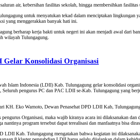
saluran air, kebersihan fasilitas sekolah, hingga membersihkan fasili
Tulungagung untuk menyatukan tekad dalam menciptakan lingkungan yan
ksi yang menggerakkan banyak hati ini.
ng berharap kerja bakti untuk negeri ini akan menjadi awal dari ban
uh wilayah Tulungagung.
 Gelar Konsolidasi Organisasi
slam Indonesia (LDII) Kab. Tulungagung gelar konsolidasi organis
g, Seluruh pengurus PC dan PAC LDII se-Kab. Tulungagung yang berju
n dari KH. Eko Warnoto, Dewan Penasehat DPD LDII Kab, Tulungagun
s pengurus Organisasi, maka wajib kiranya acara ini dilaksanakan dan
nantinya program tersebut dapat terealisasi dan manfaatnya bisa dir
PD LDII Kab. Tulungagung mengatakan bahwa kegiatan ini dilaksanaka
anaan 8 klaster pengabdian LDII harus selalu dijalankan dalam kehidup