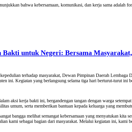
njukkan bahwa kebersamaan, komunikasi, dan kerja sama adalah fo
Bakti untuk Negeri: Bersama Masyarakat
 kepedulian terhadap masyarakat, Dewan Pimpinan Daerah Lembaga 
aten ini. Kegiatan yang berlangsung selama tiga hari berturut-turut in
n dalam aksi kerja bakti ini, bergandengan tangan dengan warga setemp
ilitas umum, serta memberikan bantuan kepada keluarga yang membut
at bangga melihat semangat kebersamaan yang menyatukan kita semua
dulian kami sebagai bagian dari masyarakat. Melalui kegiatan ini, kam