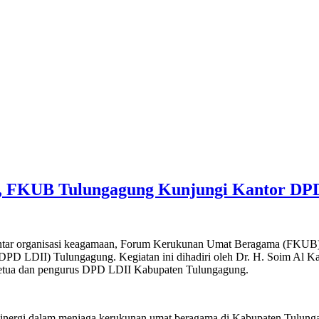
an, FKUB Tulungagung Kunjungi Kantor DP
ntar organisasi keagamaan, Forum Kerukunan Umat Beragama (FKUB)
D LDII) Tulungagung. Kegiatan ini dihadiri oleh Dr. H. Soim Al Ka
 ketua dan pengurus DPD LDII Kabupaten Tulungagung.
sinergi dalam menjaga kerukunan umat beragama di Kabupaten Tulungag