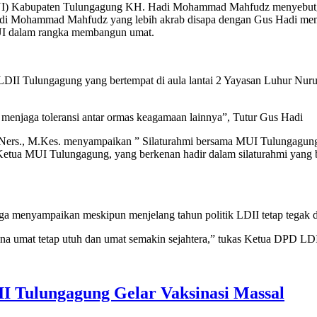
I) Kabupaten Tulungagung KH. Hadi Mohammad Mahfudz menyebut, s
Hadi Mohammad Mahfudz yang lebih akrab disapa dengan Gus Hadi me
UI dalam rangka membangun umat.
D LDII Tulungagung yang bertempat di aula lantai 2 Yayasan Luhur 
p menjaga toleransi antar ormas keagamaan lainnya”, Tutur Gus Hadi
.Ners., M.Kes. menyampaikan ” Silaturahmi bersama MUI Tulungagung
Ketua MUI Tulungagung, yang berkenan hadir dalam silaturahmi yan
menyampaikan meskipun menjelang tahun politik LDII tetap tegak dan
mana umat tetap utuh dan umat semakin sejahtera,” tukas Ketua DPD L
I Tulungagung Gelar Vaksinasi Massal