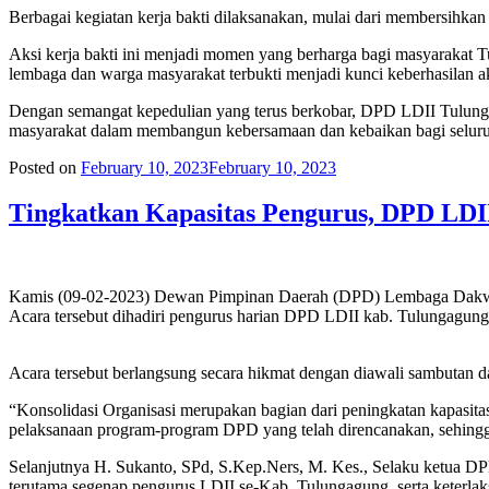
Berbagai kegiatan kerja bakti dilaksanakan, mulai dari membersihkan 
Aksi kerja bakti ini menjadi momen yang berharga bagi masyarakat 
lembaga dan warga masyarakat terbukti menjadi kunci keberhasilan a
Dengan semangat kepedulian yang terus berkobar, DPD LDII Tulungagu
masyarakat dalam membangun kebersamaan dan kebaikan bagi selur
Posted on
February 10, 2023
February 10, 2023
Tingkatkan Kapasitas Pengurus, DPD LDII
Kamis (09-02-2023) Dewan Pimpinan Daerah (DPD) Lembaga Dakwah I
Acara tersebut dihadiri pengurus harian DPD LDII kab. Tulungagun
Acara tersebut berlangsung secara hikmat dengan diawali sambuta
“Konsolidasi Organisasi merupakan bagian dari peningkatan kapasita
pelaksanaan program-program DPD yang telah direncanakan, sehingga 
Selanjutnya H. Sukanto, SPd, S.Kep.Ners, M. Kes., Selaku ketua D
terutama segenap pengurus LDII se-Kab. Tulungagung, serta keterlaks