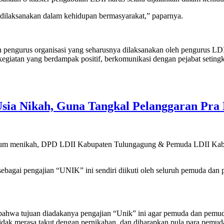
 dilaksanakan dalam kehidupan bermasyarakat,” paparnya.
pengurus organisasi yang seharusnya dilaksanakan oleh pengurus LDI
giatan yang berdampak positif, berkomunikasi dengan pejabat seting
sia Nikah, Guna Tangkal Pelanggaran Pra
elum menikah, DPD LDII Kabupaten Tulungagung & Pemuda LDII Kab. T
 sebagai pengajian “UNIK” ini sendiri diikuti oleh seluruh pemuda d
hwa tujuan diadakanya pengajian “Unik” ini agar pemuda dan pemud
idak merasa takut dengan pernikahan, dan diharapkan pula para pemu