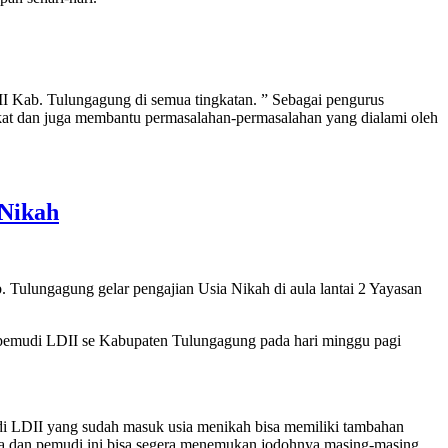
I Kab. Tulungagung di semua tingkatan. ” Sebagai pengurus
kat dan juga membantu permasalahan-permasalahan yang dialami oleh
 Nikah
ulungagung gelar pengajian Usia Nikah di aula lantai 2 Yayasan
an pemudi LDII se Kabupaten Tulungagung pada hari minggu pagi
i LDII yang sudah masuk usia menikah bisa memiliki tambahan
da dan pemudi ini bisa segera menemukan jodohnya masing-masing.