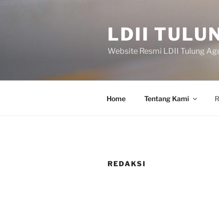
Skip
to
LDII TULU
content
Website Resmi LDII Tulung Ag
Home
Tentang Kami
R
REDAKSI