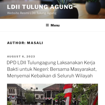
Skip
LDII TULUNG AGUNG
to
Website Resmi LDII Tulung Agung
content
Menu
AUTHOR:
MASALI
POSTED
AUGUST 6, 2023
ON
DPD LDII Tulungagung Laksanakan Kerja
Bakti untuk Negeri: Bersama Masyarakat,
Menyemai Kebaikan di Seluruh Wilayah