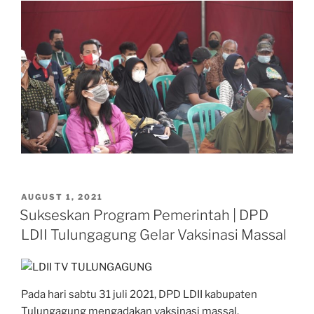
POSTED
AUGUST 1, 2021
ON
Sukseskan Program Pemerintah | DPD
LDII Tulungagung Gelar Vaksinasi Massal
Pada hari sabtu 31 juli 2021, DPD LDII kabupaten
Tulungagung mengadakan vaksinasi massal.