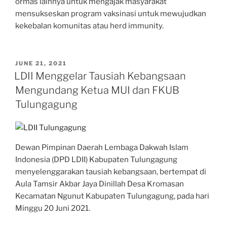
ormas lainnya untuk mengajak masyarakat
mensukseskan program vaksinasi untuk mewujudkan
kekebalan komunitas atau herd immunity.
POSTED
JUNE 21, 2021
ON
LDII Menggelar Tausiah Kebangsaan
Mengundang Ketua MUI dan FKUB
Tulungagung
Dewan Pimpinan Daerah Lembaga Dakwah Islam
Indonesia (DPD LDII) Kabupaten Tulungagung
menyelenggarakan tausiah kebangsaan, bertempat di
Aula Tamsir Akbar Jaya Dinillah Desa Kromasan
Kecamatan Ngunut Kabupaten Tulungagung, pada hari
Minggu 20 Juni 2021.