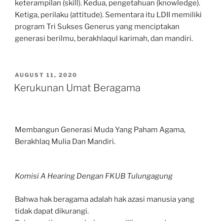
keterampilan (skill). Kedua, pengetahuan (knowledge).
Ketiga, perilaku (attitude). Sementara itu LDII memiliki
program Tri Sukses Generus yang menciptakan
generasi berilmu, berakhlaqul karimah, dan mandiri.
POSTED
AUGUST 11, 2020
ON
Kerukunan Umat Beragama
Membangun Generasi Muda Yang Paham Agama,
Berakhlaq Mulia Dan Mandiri.
Komisi A Hearing Dengan FKUB Tulungagung
Bahwa hak beragama adalah hak azasi manusia yang
tidak dapat dikurangi.