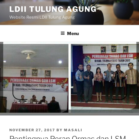
Skip
LDII TULUNG AGUNG
to
Website Resmi LDII Tulung Agung
content
Menu
POSTED
NOVEMBER 27, 2017
BY
MASALI
ON
Pentingnya Peran Ormas dan LSM