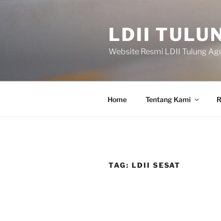
Skip
to
LDII TULU
content
Website Resmi LDII Tulung Ag
Home
Tentang Kami
R
TAG:
LDII SESAT