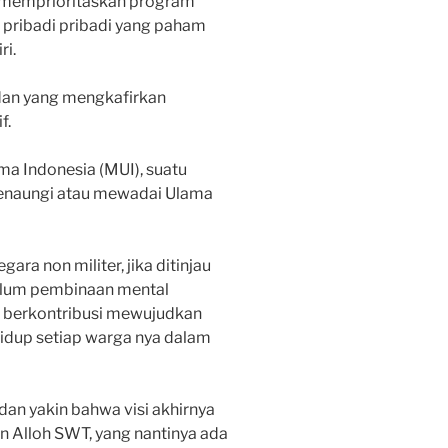
memprioritaskan program
ribadi pribadi yang paham
ri.
, dan yang mengkafirkan
f.
ma Indonesia (MUI), suatu
naungi atau mewadai Ulama
ara non militer, jika ditinjau
ulum pembinaan mental
a berkontribusi mewujudkan
hidup setiap warga nya dalam
dan yakin bahwa visi akhirnya
n Alloh SWT, yang nantinya ada