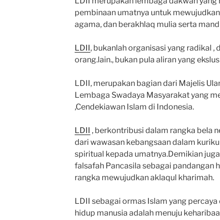
LDII merupakan lembaga dakwah yang 
pembinaan umatnya untuk mewujudkan p
agama, dan berakhlaq mulia serta mandi
LDII
, bukanlah organisasi yang radikal 
orang.lain., bukan pula aliran yang ekslusi
LDII, merupakan bagian dari Majelis Ula
Lembaga Swadaya Masyarakat yang me
,Cendekiawan Islam di Indonesia.
LDII
, berkontribusi dalam rangka bela neg
dari wawasan kebangsaan dalam kurik
spiritual kepada umatnya.Demikian jug
falsafah Pancasila sebagai pandangan 
rangka mewujudkan aklaqul kharimah.
LDII sebagai ormas Islam yang percaya 
hidup manusia adalah menuju keharibaa