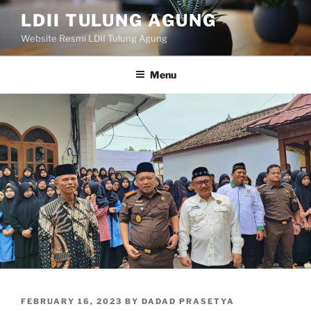
Skip
LDII TULUNG AGUNG
to
Website Resmi LDII Tulung Agung
content
Menu
POSTED
FEBRUARY 16, 2023
BY
DADAD PRASETYA