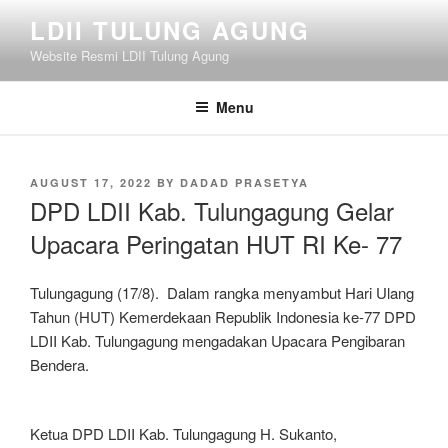
Skip
LDII TULUNG AGUNG
to
Website Resmi LDII Tulung Agung
content
Menu
POSTED
AUGUST 17, 2022
BY
DADAD PRASETYA
ON
DPD LDII Kab. Tulungagung Gelar
Upacara Peringatan HUT RI Ke- 77
Tulungagung (17/8). Dalam rangka menyambut Hari Ulang
Tahun (HUT) Kemerdekaan Republik Indonesia ke-77 DPD
LDII Kab. Tulungagung mengadakan Upacara Pengibaran
Bendera.
Ketua DPD LDII Kab. Tulungagung H. Sukanto,