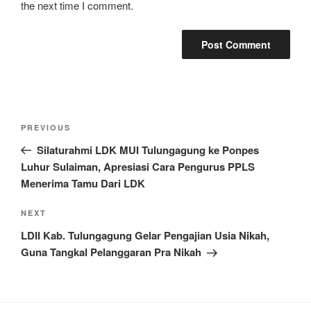
the next time I comment.
Post
Previous
PREVIOUS
navigation
Post
Silaturahmi LDK MUI Tulungagung ke Ponpes
Luhur Sulaiman, Apresiasi Cara Pengurus PPLS
Menerima Tamu Dari LDK
Next
NEXT
Post
LDII Kab. Tulungagung Gelar Pengajian Usia Nikah,
Guna Tangkal Pelanggaran Pra Nikah