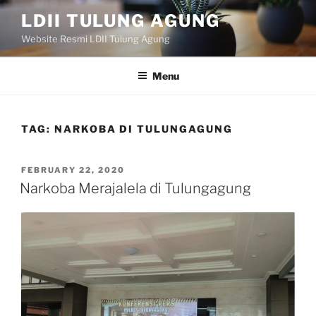
Skip
LDII TULUNG AGUNG
to
Website Resmi LDII Tulung Agung
content
Menu
TAG:
NARKOBA DI TULUNGAGUNG
POSTED
FEBRUARY 22, 2020
ON
Narkoba Merajalela di Tulungagung