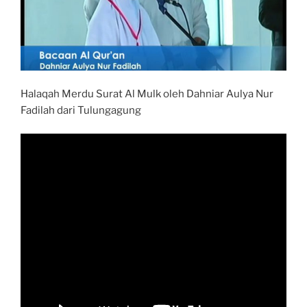
Halaqah Merdu Surat Al Mulk oleh Dahniar Aulya Nur
Fadilah dari Tulungagung