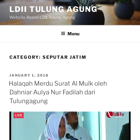
Skip
LDII TULUNG AGUNG
to
Website Resmi LDII Tulung Agung
content
Menu
CATEGORY:
SEPUTAR JATIM
POSTED
JANUARY 1, 2018
ON
Halaqah Merdu Surat Al Mulk oleh
Dahniar Aulya Nur Fadilah dari
Tulungagung