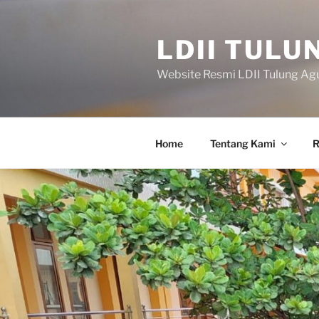
Skip
to
LDII TULU
content
Website Resmi LDII Tulung Ag
Home
Tentang Kami
R