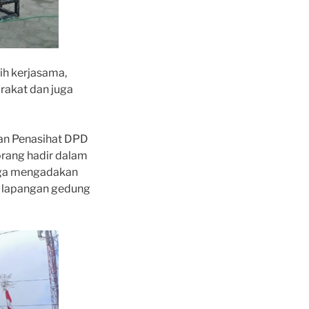
ih kerjasama,
rakat dan juga
an Penasihat DPD
orang hadir dalam
juga mengadakan
i lapangan gedung