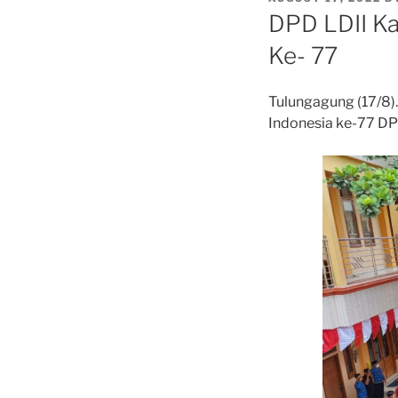
ON
DPD LDII Ka
Ke- 77
Tulungagung (17/8
Indonesia ke-77 D