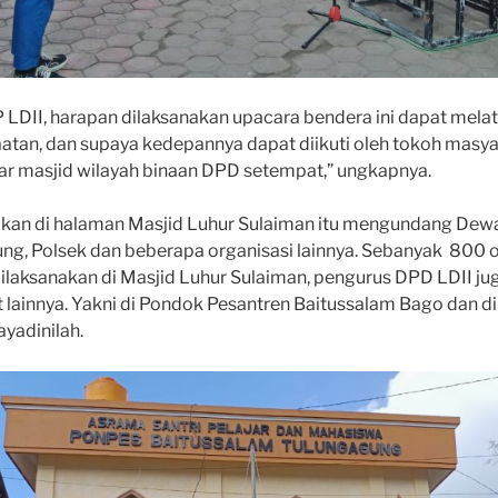
 LDII, harapan dilaksanakan upacara bendera ini dapat melat
aatan, dan supaya kedepannya dapat diikuti oleh tokoh masya
tar masjid wilayah binaan DPD setempat,” ungkapnya.
akan di halaman Masjid Luhur Sulaiman itu mengundang Dew
ung, Polsek dan beberapa organisasi lainnya. Sebanyak 800 
n dilaksanakan di Masjid Luhur Sulaiman, pengurus DPD LDII 
t lainnya. Yakni di Pondok Pesantren Baitussalam Bago dan d
yadinilah.