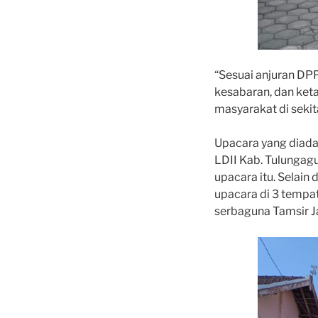
“Sesuai anjuran DPP
kesabaran, dan ket
masyarakat di seki
Upacara yang diad
LDII Kab. Tulungag
upacara itu. Selai
upacara di 3 tempa
serbaguna Tamsir Ja