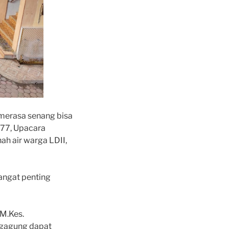
 merasa senang bisa
 77, Upacara
ah air warga LDII,
angat penting
 M.Kes.
ngagung dapat