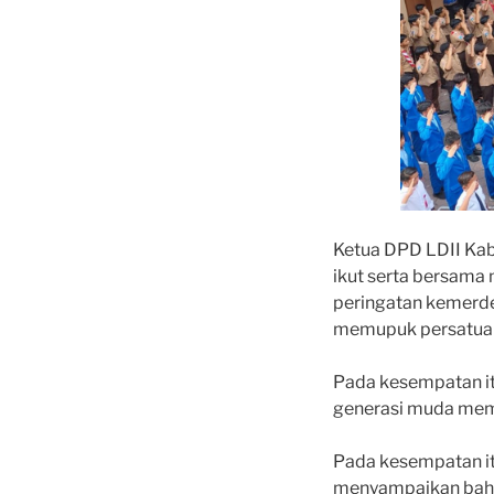
Ketua DPD LDII Kab.
ikut serta bersama
peringatan kemerdek
memupuk persatuan
Pada kesempatan i
generasi muda memil
Pada kesempatan itu
menyampaikan bahw